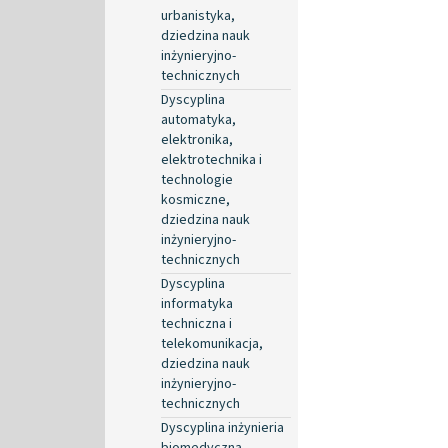
urbanistyka,
dziedzina nauk
inżynieryjno-
technicznych
Dyscyplina
automatyka,
elektronika,
elektrotechnika i
technologie
kosmiczne,
dziedzina nauk
inżynieryjno-
technicznych
Dyscyplina
informatyka
techniczna i
telekomunikacja,
dziedzina nauk
inżynieryjno-
technicznych
Dyscyplina inżynieria
biomedyczna,