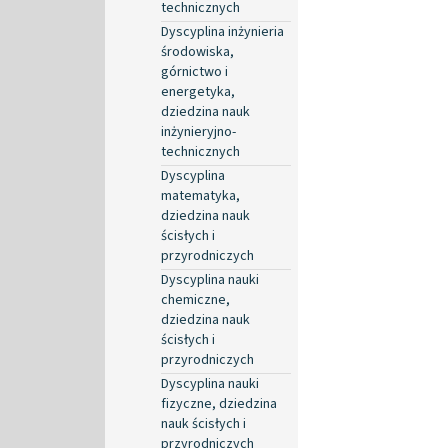
technicznych
Dyscyplina inżynieria
środowiska,
górnictwo i
energetyka,
dziedzina nauk
inżynieryjno-
technicznych
Dyscyplina
matematyka,
dziedzina nauk
ścisłych i
przyrodniczych
Dyscyplina nauki
chemiczne,
dziedzina nauk
ścisłych i
przyrodniczych
Dyscyplina nauki
fizyczne, dziedzina
nauk ścisłych i
przyrodniczych