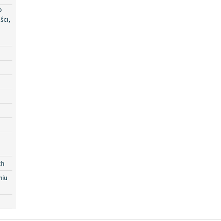
o
ści,
ch
niu