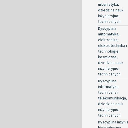
urbanistyka,
dziedzina nauk
inżynieryjno-
technicznych
Dyscyplina
automatyka,
elektronika,
elektrotechnika i
technologie
kosmiczne,
dziedzina nauk
inżynieryjno-
technicznych
Dyscyplina
informatyka
techniczna i
telekomunikacja,
dziedzina nauk
inżynieryjno-
technicznych
Dyscyplina inżyni
biomedyczna,