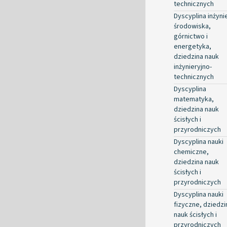
technicznych
Dyscyplina inżyni
środowiska,
górnictwo i
energetyka,
dziedzina nauk
inżynieryjno-
technicznych
Dyscyplina
matematyka,
dziedzina nauk
ścisłych i
przyrodniczych
Dyscyplina nauki
chemiczne,
dziedzina nauk
ścisłych i
przyrodniczych
Dyscyplina nauki
fizyczne, dziedzi
nauk ścisłych i
przyrodniczych