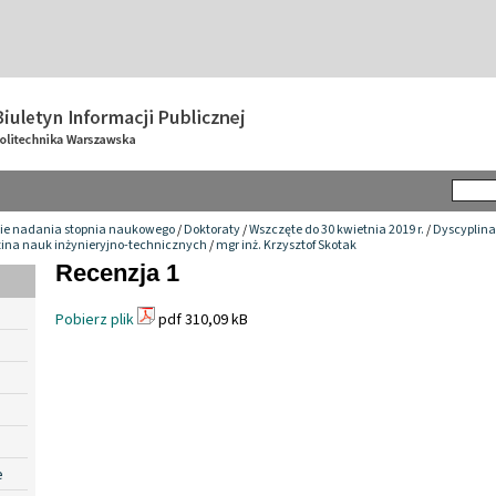
ie nadania stopnia naukowego
/
Doktoraty
/
Wszczęte do 30 kwietnia 2019 r.
/
Dyscyplina
zina nauk inżynieryjno-technicznych
/
mgr inż. Krzysztof Skotak
Recenzja 1
Pobierz plik
pdf 310,09 kB
e