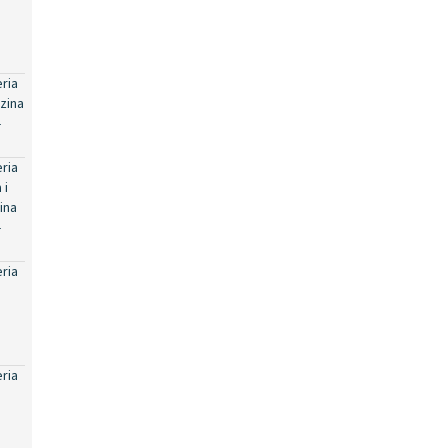
eria
zina
-
eria
 i
ina
-
eria
eria