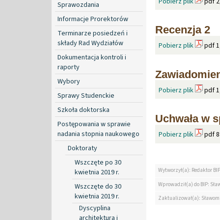
Pobierz plik
pdf 2
Sprawozdania
Informacje Prorektorów
Recenzja 2
Terminarze posiedzeń i
składy Rad Wydziałów
Pobierz plik
pdf 1
Dokumentacja kontroli i
raporty
Zawiadomien
Wybory
Pobierz plik
pdf 1
Sprawy Studenckie
Szkoła doktorska
Uchwała w s
Postępowania w sprawie
nadania stopnia naukowego
Pobierz plik
pdf 8
Doktoraty
Wszczęte po 30
Wytworzył(a): Redaktor BI
kwietnia 2019 r.
Wprowadził(a) do BIP: Sław
Wszczęte do 30
kwietnia 2019 r.
Zaktualizował(a): Sławomi
Dyscyplina
architektura i