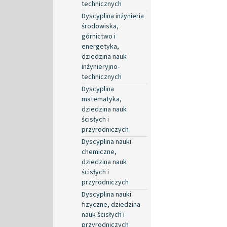
technicznych
Dyscyplina inżynieria
środowiska,
górnictwo i
energetyka,
dziedzina nauk
inżynieryjno-
technicznych
Dyscyplina
matematyka,
dziedzina nauk
ścisłych i
przyrodniczych
Dyscyplina nauki
chemiczne,
dziedzina nauk
ścisłych i
przyrodniczych
Dyscyplina nauki
fizyczne, dziedzina
nauk ścisłych i
przyrodniczych