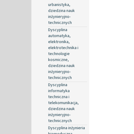
urbanistyka,
dziedzina nauk
inżynieryjno-
technicznych
Dyscyplina
automatyka,
elektronika,
elektrotechnika i
technologie
kosmiczne,
dziedzina nauk
inżynieryjno-
technicznych
Dyscyplina
informatyka
techniczna i
telekomunikacja,
dziedzina nauk
inżynieryjno-
technicznych
Dyscyplina inżynieria
biomedyczna,