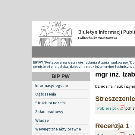
BIP PW
/
Postępowania w sprawie nadania stopnia naukowego
/
Do
górnictwo i energetyka, dziedzina nauk inżynieryjno-technicznyc
mgr inż. Iza
BIP PW
Informacje ogólne
Dziedzina: nauk inżyn
Ogłoszenia
Streszczenie
Struktura uczelni
Pobierz plik
pdf 8
Skład osobowy
Władze
Recenzja 1
Wewnętrzne akty prawne