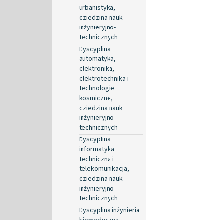
urbanistyka,
dziedzina nauk
inżynieryjno-
technicznych
Dyscyplina
automatyka,
elektronika,
elektrotechnika i
technologie
kosmiczne,
dziedzina nauk
inżynieryjno-
technicznych
Dyscyplina
informatyka
techniczna i
telekomunikacja,
dziedzina nauk
inżynieryjno-
technicznych
Dyscyplina inżynieria
biomedyczna,