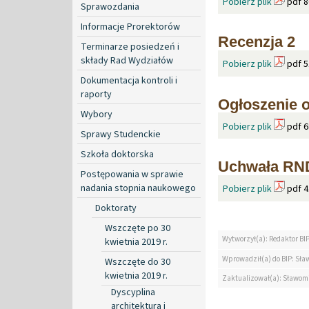
Pobierz plik
pdf 8
Sprawozdania
Informacje Prorektorów
Recenzja 2
Terminarze posiedzeń i
składy Rad Wydziałów
Pobierz plik
pdf 5
Dokumentacja kontroli i
raporty
Ogłoszenie o
Wybory
Pobierz plik
pdf 6
Sprawy Studenckie
Szkoła doktorska
Uchwała RND
Postępowania w sprawie
nadania stopnia naukowego
Pobierz plik
pdf 4
Doktoraty
Wszczęte po 30
Wytworzył(a): Redaktor BI
kwietnia 2019 r.
Wprowadził(a) do BIP: Sław
Wszczęte do 30
kwietnia 2019 r.
Zaktualizował(a): Sławomi
Dyscyplina
architektura i