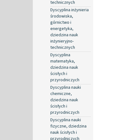
technicznych
Dyscyplina inżynieria
środowiska,
górnictwo i
energetyka,
dziedzina nauk
inżynieryjno-
technicznych
Dyscyplina
matematyka,
dziedzina nauk
ścisłych i
przyrodniczych
Dyscyplina nauki
chemiczne,
dziedzina nauk
ścisłych i
przyrodniczych
Dyscyplina nauki
fizyczne, dziedzina
nauk ścisłych i
przyrodniczych