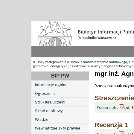
BIP PW
/
Postępowania w sprawie nadania stopnia naukowego
/
Do
górnictwo i energetyka, dziedzina nauk inżynieryjno-technicznyc
mgr inż. Agn
BIP PW
Informacje ogólne
Dziedzina: nauk inżyn
Ogłoszenia
Streszczeni
Struktura uczelni
Pobierz plik
pdf 8
Skład osobowy
Władze
Recenzja 1
Wewnętrzne akty prawne