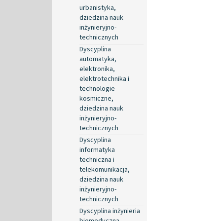
urbanistyka,
dziedzina nauk
inżynieryjno-
technicznych
Dyscyplina
automatyka,
elektronika,
elektrotechnika i
technologie
kosmiczne,
dziedzina nauk
inżynieryjno-
technicznych
Dyscyplina
informatyka
techniczna i
telekomunikacja,
dziedzina nauk
inżynieryjno-
technicznych
Dyscyplina inżynieria
biomedyczna,