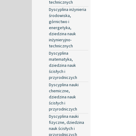
technicznych
Dyscyplina inżynieria
środowiska,
górnictwo i
energetyka,
dziedzina nauk
inżynieryjno-
technicznych
Dyscyplina
matematyka,
dziedzina nauk
ścisłych i
przyrodniczych
Dyscyplina nauki
chemiczne,
dziedzina nauk
ścisłych i
przyrodniczych
Dyscyplina nauki
fizyczne, dziedzina
nauk ścisłych i
przyrodniczych