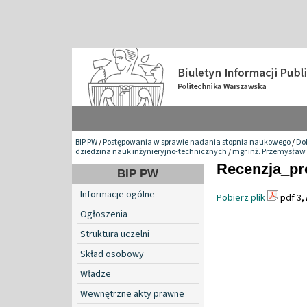
BIP PW
/
Postępowania w sprawie nadania stopnia naukowego
/
Do
dziedzina nauk inżynieryjno-technicznych
/
mgr inż. Przemysław
Recenzja_pro
BIP PW
Informacje ogólne
Pobierz plik
pdf 3,
Ogłoszenia
Struktura uczelni
Skład osobowy
Władze
Wewnętrzne akty prawne