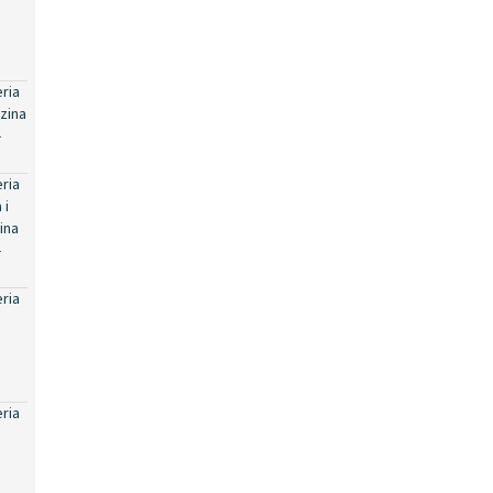
eria
zina
-
eria
 i
ina
-
eria
eria