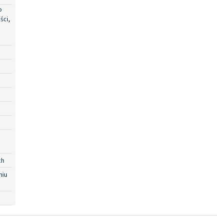
o
ści,
ch
niu