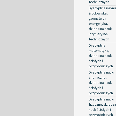
technicznych
Dyscyplina inżyni
środowiska,
górnictwo i
energetyka,
dziedzina nauk
inżynieryjno-
technicznych
Dyscyplina
matematyka,
dziedzina nauk
ścisłych i
przyrodniczych
Dyscyplina nauki
chemiczne,
dziedzina nauk
ścisłych i
przyrodniczych
Dyscyplina nauki
fizyczne, dziedzi
nauk ścisłych i
przyrodniczych