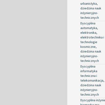
urbanistyka,
dziedzina nauk
inżynieryjno-
technicznych
Dyscyplina
automatyka,
elektronika,
elektrotechnika i
technologie
kosmiczne,
dziedzina nauk
inżynieryjno-
technicznych
Dyscyplina
informatyka
techniczna i
telekomunikacja,
dziedzina nauk
inżynieryjno-
technicznych
Dyscyplina inżyni
biomedyczna,