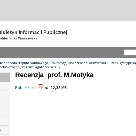
ie nadania stopnia naukowego
/
Doktoraty
/
Wszczęte do 30 kwietnia 2019 r.
/
Dyscyplina
technicznych
/
mgr inż. Agata Sotniczuk
Recenzja_prof. M.Motyka
Pobierz plik
pdf 12,38 MB
e