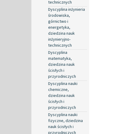
technicznych
Dyscyplina inżynieria
środowiska,
górnictwo i
energetyka,
dziedzina nauk
inżynieryjno-
technicznych
Dyscyplina
matematyka,
dziedzina nauk
ścisłych i
przyrodniczych
Dyscyplina nauki
chemiczne,
dziedzina nauk
ścisłych i
przyrodniczych
Dyscyplina nauki
fizyczne, dziedzina
nauk ścisłych i
przyrodniczych