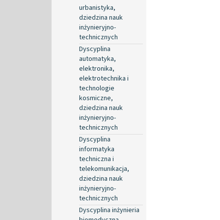
urbanistyka,
dziedzina nauk
inżynieryjno-
technicznych
Dyscyplina
automatyka,
elektronika,
elektrotechnika i
technologie
kosmiczne,
dziedzina nauk
inżynieryjno-
technicznych
Dyscyplina
informatyka
techniczna i
telekomunikacja,
dziedzina nauk
inżynieryjno-
technicznych
Dyscyplina inżynieria
biomedyczna,