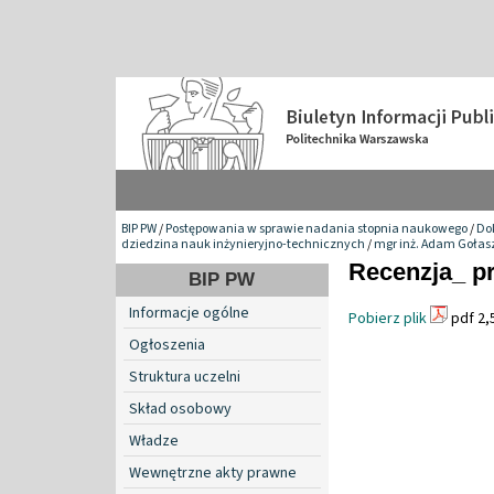
BIP PW
/
Postępowania w sprawie nadania stopnia naukowego
/
Do
dziedzina nauk inżynieryjno-technicznych
/
mgr inż. Adam Gołas
Recenzja_ pr
BIP PW
Informacje ogólne
Pobierz plik
pdf 2,
Ogłoszenia
Struktura uczelni
Skład osobowy
Władze
Wewnętrzne akty prawne