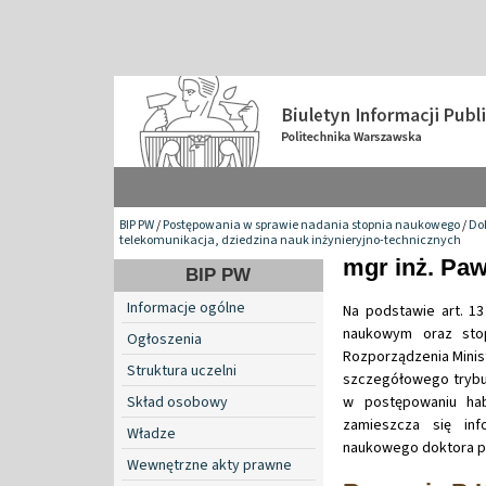
BIP PW
/
Postępowania w sprawie nadania stopnia naukowego
/
Do
telekomunikacja, dziedzina nauk inżynieryjno-technicznych
mgr inż. Paw
BIP PW
Informacje ogólne
Na podstawie art. 13
naukowym oraz stop
Ogłoszenia
Rozporządzenia Minist
Struktura uczelni
szczegółowego trybu
Skład osobowy
w postępowaniu hab
zamieszcza się in
Władze
naukowego doktora pan
Wewnętrzne akty prawne