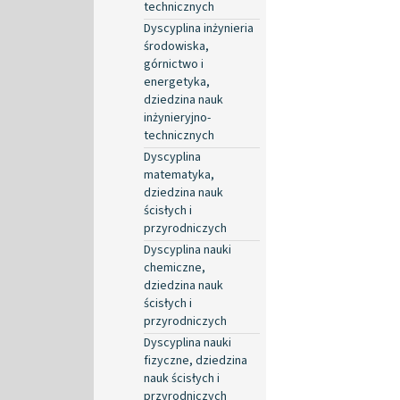
technicznych
Dyscyplina inżynieria
środowiska,
górnictwo i
energetyka,
dziedzina nauk
inżynieryjno-
technicznych
Dyscyplina
matematyka,
dziedzina nauk
ścisłych i
przyrodniczych
Dyscyplina nauki
chemiczne,
dziedzina nauk
ścisłych i
przyrodniczych
Dyscyplina nauki
fizyczne, dziedzina
nauk ścisłych i
przyrodniczych