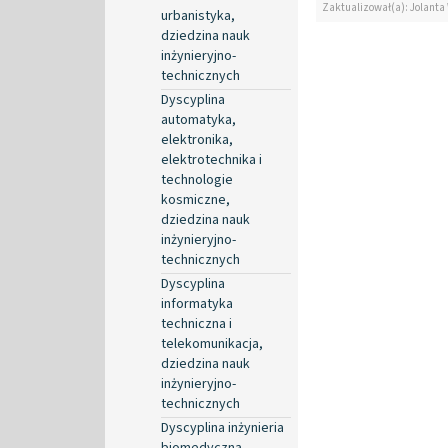
Zaktualizował(a): Jolanta
urbanistyka,
dziedzina nauk
inżynieryjno-
technicznych
Dyscyplina
automatyka,
elektronika,
elektrotechnika i
technologie
kosmiczne,
dziedzina nauk
inżynieryjno-
technicznych
Dyscyplina
informatyka
techniczna i
telekomunikacja,
dziedzina nauk
inżynieryjno-
technicznych
Dyscyplina inżynieria
biomedyczna,