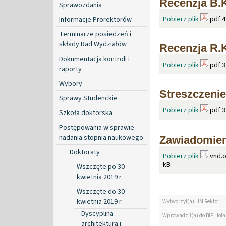
Recenzja B.
Sprawozdania
Pobierz plik
pdf 4
Informacje Prorektorów
Terminarze posiedzeń i
składy Rad Wydziałów
Recenzja R.
Dokumentacja kontroli i
Pobierz plik
pdf 3
raporty
Wybory
Streszczenie
Sprawy Studenckie
Pobierz plik
pdf 3
Szkoła doktorska
Postępowania w sprawie
nadania stopnia naukowego
Zawiadomien
Doktoraty
Pobierz plik
vnd.o
kB
Wszczęte po 30
kwietnia 2019 r.
Wszczęte do 30
kwietnia 2019 r.
Wytworzył(a): JM Rektor
Dyscyplina
Wprowadził(a) do BIP: Jol
architektura i