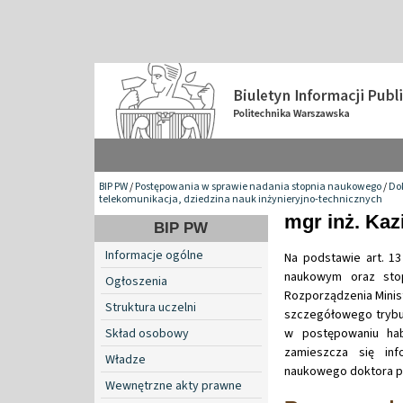
BIP PW
/
Postępowania w sprawie nadania stopnia naukowego
/
Do
telekomunikacja, dziedzina nauk inżynieryjno-technicznych
mgr inż. Ka
BIP PW
Informacje ogólne
Na podstawie art. 13
naukowym oraz stop
Ogłoszenia
Rozporządzenia Minist
Struktura uczelni
szczegółowego trybu
Skład osobowy
w postępowaniu hab
zamieszcza się in
Władze
naukowego doktora pa
Wewnętrzne akty prawne