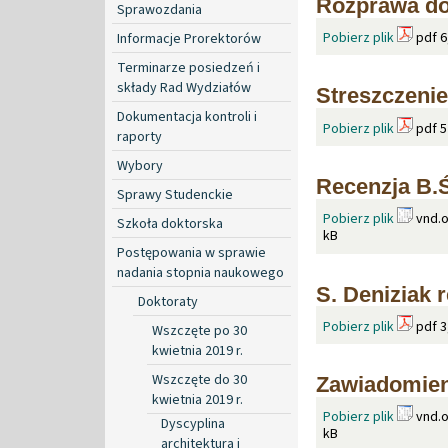
Rozprawa do
Sprawozdania
Pobierz plik
pdf 6
Informacje Prorektorów
Terminarze posiedzeń i
składy Rad Wydziałów
Streszczenie
Dokumentacja kontroli i
Pobierz plik
pdf 5
raporty
Wybory
Recenzja B.
Sprawy Studenckie
Pobierz plik
vnd.o
Szkoła doktorska
kB
Postępowania w sprawie
nadania stopnia naukowego
S. Deniziak 
Doktoraty
Pobierz plik
pdf 3
Wszczęte po 30
kwietnia 2019 r.
Wszczęte do 30
Zawiadomien
kwietnia 2019 r.
Pobierz plik
vnd.o
Dyscyplina
kB
architektura i