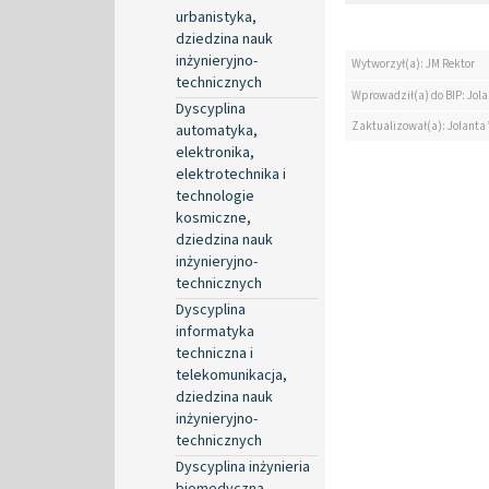
urbanistyka,
dziedzina nauk
inżynieryjno-
Wytworzył(a): JM Rektor
technicznych
Wprowadził(a) do BIP: Jol
Dyscyplina
Zaktualizował(a): Jolanta
automatyka,
elektronika,
elektrotechnika i
technologie
kosmiczne,
dziedzina nauk
inżynieryjno-
technicznych
Dyscyplina
informatyka
techniczna i
telekomunikacja,
dziedzina nauk
inżynieryjno-
technicznych
Dyscyplina inżynieria
biomedyczna,