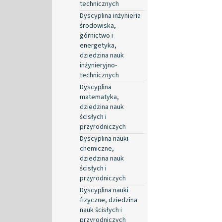
technicznych
Dyscyplina inżynieria
środowiska,
górnictwo i
energetyka,
dziedzina nauk
inżynieryjno-
technicznych
Dyscyplina
matematyka,
dziedzina nauk
ścisłych i
przyrodniczych
Dyscyplina nauki
chemiczne,
dziedzina nauk
ścisłych i
przyrodniczych
Dyscyplina nauki
fizyczne, dziedzina
nauk ścisłych i
przyrodniczych