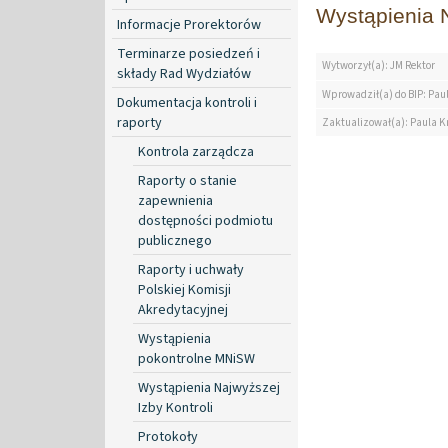
Wystąpienia N
Informacje Prorektorów
Terminarze posiedzeń i
Wytworzył(a): JM Rektor
składy Rad Wydziałów
Wprowadził(a) do BIP: Paul
Dokumentacja kontroli i
raporty
Zaktualizował(a): Paula Kr
Kontrola zarządcza
Raporty o stanie
zapewnienia
dostępności podmiotu
publicznego
Raporty i uchwały
Polskiej Komisji
Akredytacyjnej
Wystąpienia
pokontrolne MNiSW
Wystąpienia Najwyższej
Izby Kontroli
Protokoły