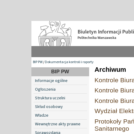
BIP PW
/
Dokumentacja kontroli i raporty
Archiwum
BIP PW
Kontrole Biu
Informacje ogólne
Ogłoszenia
Kontrole Biu
Struktura uczelni
Kontrole Biura
Skład osobowy
Wydział Elekt
Władze
Protokoły Pa
Wewnętrzne akty prawne
Sanitarnego
Sprawozdania