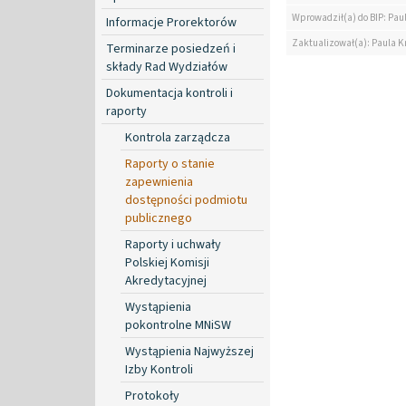
Wprowadził(a) do BIP: Pau
Informacje Prorektorów
Zaktualizował(a): Paula K
Terminarze posiedzeń i
składy Rad Wydziałów
Dokumentacja kontroli i
raporty
Kontrola zarządcza
Raporty o stanie
zapewnienia
dostępności podmiotu
publicznego
Raporty i uchwały
Polskiej Komisji
Akredytacyjnej
Wystąpienia
pokontrolne MNiSW
Wystąpienia Najwyższej
Izby Kontroli
Protokoły