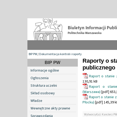
BIP PW
/
Dokumentacja kontroli i raporty
Raporty o st
BIP PW
publicznego
Informacje ogólne
Raport o stanie 
Ogłoszenia
130,91 kB
Struktura uczelni
Raport o stanie
(Warszawa)
[pdf] 653,
Skład osobowy
Raport o stanie z
Władze
Płocku)
[pdf] 145,39 k
Wewnętrzne akty prawne
Wytworzył(a): Kanclerz P
Sprawozdania