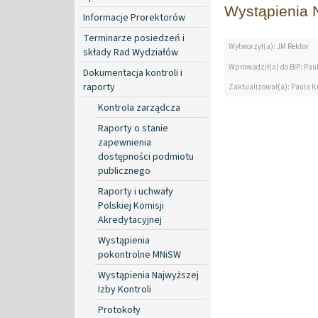
Wystąpienia N
Informacje Prorektorów
Terminarze posiedzeń i
Wytworzył(a): JM Rektor
składy Rad Wydziałów
Wprowadził(a) do BIP: Paul
Dokumentacja kontroli i
raporty
Zaktualizował(a): Paula Kr
Kontrola zarządcza
Raporty o stanie
zapewnienia
dostępności podmiotu
publicznego
Raporty i uchwały
Polskiej Komisji
Akredytacyjnej
Wystąpienia
pokontrolne MNiSW
Wystąpienia Najwyższej
Izby Kontroli
Protokoły