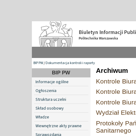
BIP PW
/
Dokumentacja kontroli i raporty
Archiwum
BIP PW
Kontrole Biu
Informacje ogólne
Ogłoszenia
Kontrole Biu
Struktura uczelni
Kontrole Biura
Skład osobowy
Wydział Elekt
Władze
Protokoły Pa
Wewnętrzne akty prawne
Sanitarnego
Sprawozdania