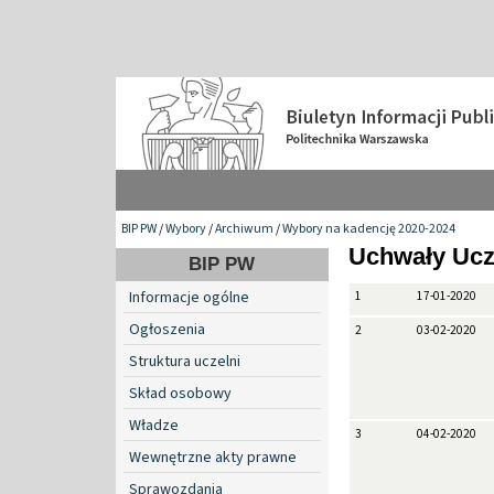
BIP PW
/
Wybory
/
Archiwum
/
Wybory na kadencję 2020-2024
Uchwały Ucz
BIP PW
Informacje ogólne
1
17-01-2020
Ogłoszenia
2
03-02-2020
Struktura uczelni
Skład osobowy
Władze
3
04-02-2020
Wewnętrzne akty prawne
Sprawozdania