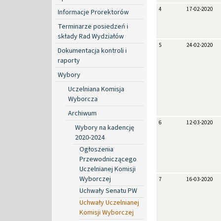
4
17-02-2020
Informacje Prorektorów
Terminarze posiedzeń i
składy Rad Wydziałów
5
24-02-2020
Dokumentacja kontroli i
raporty
Wybory
Uczelniana Komisja
Wyborcza
Archiwum
6
12-03-2020
Wybory na kadencję
2020-2024
Ogłoszenia
Przewodniczącego
Uczelnianej Komisji
Wyborczej
7
16-03-2020
Uchwały Senatu PW
Uchwały Uczelnianej
Komisji Wyborczej