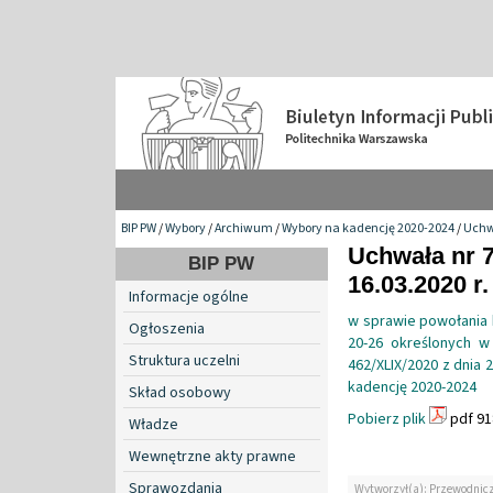
BIP PW
/
Wybory
/
Archiwum
/
Wybory na kadencję 2020-2024
/
Uchw
Uchwała nr 7
BIP PW
16.03.2020 r.
Informacje ogólne
w sprawie powołania 
Ogłoszenia
20-26 określonych w
Struktura uczelni
462/XLIX/2020 z dnia 
kadencję 2020-2024
Skład osobowy
Pobierz plik
pdf 91
Władze
Wewnętrzne akty prawne
Sprawozdania
Wytworzył(a): Przewodnicząc