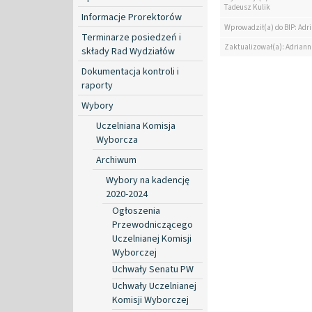
Tadeusz Kulik
Informacje Prorektorów
Wprowadził(a) do BIP: Ad
Terminarze posiedzeń i
Zaktualizował(a): Adrian
składy Rad Wydziałów
Dokumentacja kontroli i
raporty
Wybory
Uczelniana Komisja
Wyborcza
Archiwum
Wybory na kadencję
2020-2024
Ogłoszenia
Przewodniczącego
Uczelnianej Komisji
Wyborczej
Uchwały Senatu PW
Uchwały Uczelnianej
Komisji Wyborczej