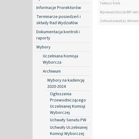
Tadeusz Kulik
Informacje Prorektorów
Wprowadził(a) do BIP: Ad
Terminarze posiedzeń i
Zaktualizował(a): Adrian
składy Rad Wydziałów
Dokumentacja kontroli i
raporty
Wybory
Uczelniana Komisja
Wyborcza
Archiwum
Wybory na kadencję
2020-2024
Ogłoszenia
Przewodniczącego
Uczelnianej Komisji
Wyborczej
Uchwały Senatu PW
Uchwały Uczelnianej
Komisji Wyborczej