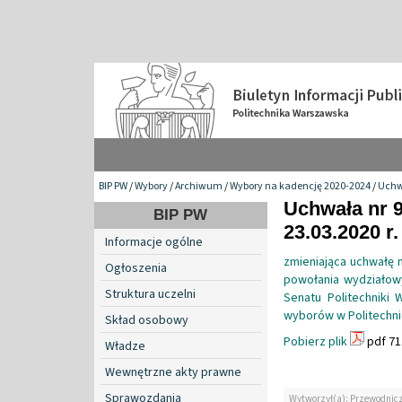
BIP PW
/
Wybory
/
Archiwum
/
Wybory na kadencję 2020-2024
/
Uchw
Uchwała nr 9
BIP PW
23.03.2020 r.
Informacje ogólne
zmieniająca uchwałę n
Ogłoszenia
powołania wydziałow
Struktura uczelni
Senatu Politechniki 
wyborów w Politechni
Skład osobowy
Pobierz plik
pdf 71
Władze
Wewnętrzne akty prawne
Sprawozdania
Wytworzył(a): Przewodnicząc