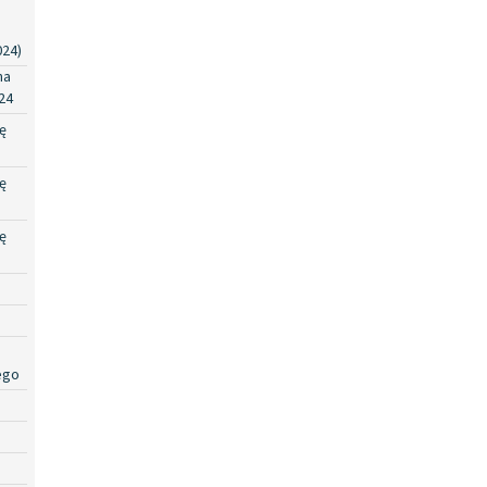
024)
na
24
ę
ę
ę
ego