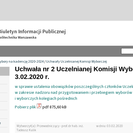
ybory na kadencję 2020-2024
/
Uchwały Uczelnianej Komisji Wyborczej
Uchwała nr 2 Uczelnianej Komisji Wybo
3.02.2020 r.
w sprawie ustalenia obowiązków poszczególnych członków Uczeln
w zakresie nadzoru nad przygotowaniem i przebiegiem wyborów
i wyborczych kolegiach pośrednich
Pobierz plik
pdf 875,60 kB
e
Wytworzył(a): Przewodniczący - prof. dr hab. inż.
w dniu: 03.02.2020
Tadeusz Kulik