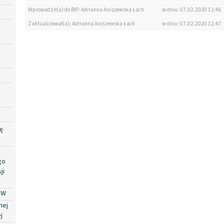
Wprowadził(a) do BIP: Adrianna Aniszewska Łach
w dniu: 07.02.2020 12:46
Zaktualizował(a): Adrianna Aniszewska Łach
w dniu: 07.02.2020 12:47
ę
go
ji
PW
nej
j