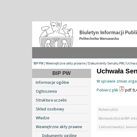
BIP PW
/
Wewnętrzne akty prawne
/
Dokumenty Senatu PW
/
Uchwa
Uchwała Sen
BIP PW
W sprawie zmian organ
Informacje ogólne
Pobierz plik
pdf 9,
Ogłoszenia
Struktura uczelni
Skład osobowy
Wytworzył(a):
Władze
Wprowadził(a) do BIP: Ark
Wewnętrzne akty prawne
Zaktualizował(a): Joanna
Dokumenty ogólne