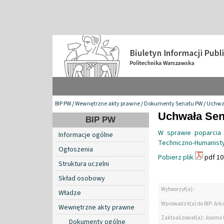
BIP PW
/
Wewnętrzne akty prawne
/
Dokumenty Senatu PW
/
Uchwa
Uchwała Sen
BIP PW
W sprawie poparcia 
Informacje ogólne
Techniczno-Humanisty
Ogłoszenia
Pobierz plik
pdf 10
Struktura uczelni
Skład osobowy
Wytworzył(a):
Władze
Wprowadził(a) do BIP: Ark
Wewnętrzne akty prawne
Zaktualizował(a): Joanna
Dokumenty ogólne