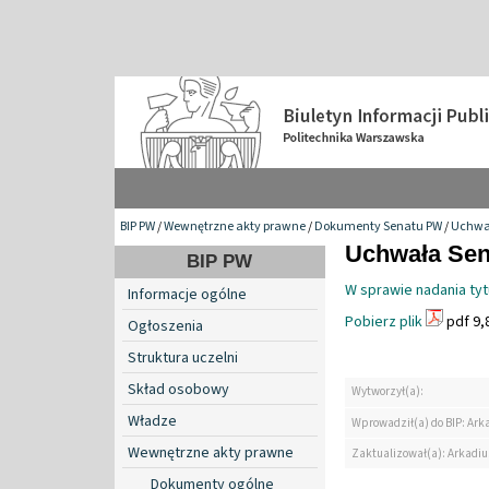
BIP PW
/
Wewnętrzne akty prawne
/
Dokumenty Senatu PW
/
Uchwa
Uchwała Sen
BIP PW
W sprawie nadania tyt
Informacje ogólne
Pobierz plik
pdf 9,
Ogłoszenia
Struktura uczelni
Skład osobowy
Wytworzył(a):
Władze
Wprowadził(a) do BIP: Ark
Wewnętrzne akty prawne
Zaktualizował(a): Arkadiu
Dokumenty ogólne