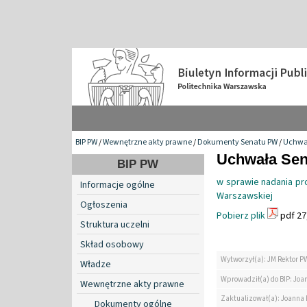
BIP PW
/
Wewnętrzne akty prawne
/
Dokumenty Senatu PW
/
Uchwa
Uchwała Sena
BIP PW
w sprawie nadania pro
Informacje ogólne
Warszawskiej
Ogłoszenia
Pobierz plik
pdf 27
Struktura uczelni
Skład osobowy
Wytworzył(a): JM Rektor P
Władze
Wprowadził(a) do BIP: Jo
Wewnętrzne akty prawne
Zaktualizował(a): Joanna
Dokumenty ogólne