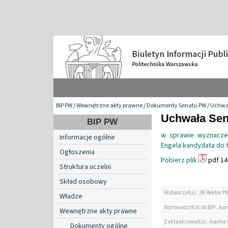
BIP PW
/
Wewnętrzne akty prawne
/
Dokumenty Senatu PW
/
Uchwa
Uchwała Sena
BIP PW
w sprawie wyznaczen
Informacje ogólne
Engela kandydata do ty
Ogłoszenia
Pobierz plik
pdf 14
Struktura uczelni
Skład osobowy
Wytworzył(a): JM Rektor P
Władze
Wprowadził(a) do BIP: Jo
Wewnętrzne akty prawne
Zaktualizował(a): Joanna
Dokumenty ogólne