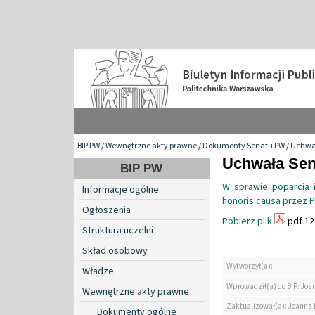
BIP PW
/
Wewnętrzne akty prawne
/
Dokumenty Senatu PW
/
Uchwa
Uchwała Sena
BIP PW
W sprawie poparcia i
Informacje ogólne
honoris causa przez P
Ogłoszenia
Pobierz plik
pdf 12
Struktura uczelni
Skład osobowy
Wytworzył(a):
Władze
Wprowadził(a) do BIP: Jo
Wewnętrzne akty prawne
Zaktualizował(a): Joanna
Dokumenty ogólne