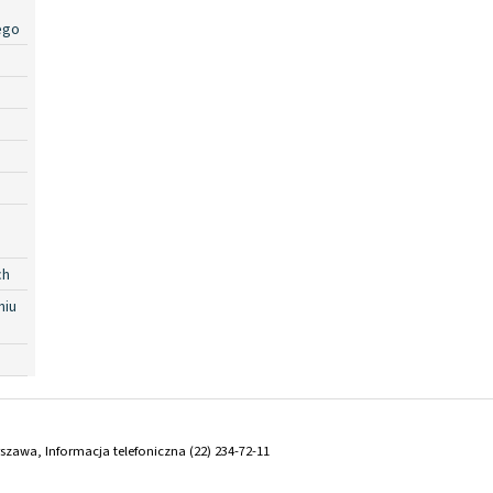
ego
ch
niu
arszawa, Informacja telefoniczna (22) 234-72-11