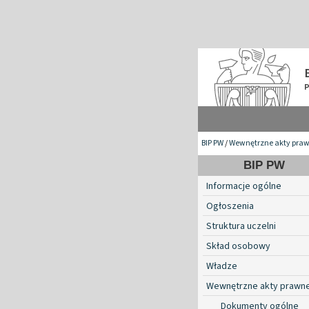
BIP PW
/
Wewnętrzne akty pra
BIP PW
Informacje ogólne
Ogłoszenia
Struktura uczelni
Skład osobowy
Władze
Wewnętrzne akty prawn
Dokumenty ogólne