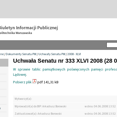
wne
/
Dokumenty Senatu PW
/
Uchwały Senatu PW
/
2008 - XLVI
Uchwała Senatu nr 333 XLVI 2008 (28 0
W sprawie tablic pamiątkowych poświęconych pamięci profesor
Lądowej.
Pobierz plik
pdf 141,31 kB
Wytworzył(a):
Wprowadził(a) do BIP: Arkadiusz Borowski
w dniu: 04.06.2008 13:52
e
Zaktualizował(a): Arkadiusz Borowski
w dniu: 04.06.2008 13:52