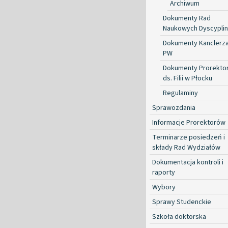
Archiwum
Dokumenty Rad
Naukowych Dyscyplin
Dokumenty Kanclerz
PW
Dokumenty Prorekto
ds. Filii w Płocku
Regulaminy
Sprawozdania
Informacje Prorektorów
Terminarze posiedzeń i
składy Rad Wydziałów
Dokumentacja kontroli i
raporty
Wybory
Sprawy Studenckie
Szkoła doktorska