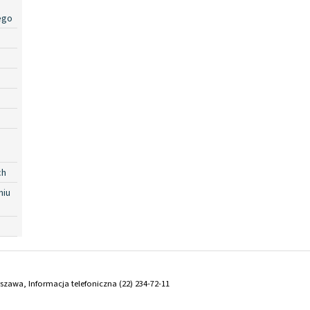
ego
ch
niu
arszawa, Informacja telefoniczna (22) 234-72-11