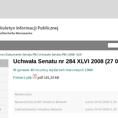
wne
/
Dokumenty Senatu PW
/
Uchwały Senatu PW
/
2008 - XLVI
Uchwała Senatu nr 284 XLVI 2008 (27 0
W sprawie 40 rocznicy wydarzeń marcowych 1968r.
Pobierz plik
pdf 181,53 kB
Wytworzył(a):
Wprowadził(a) do BIP: Arkadiusz Borowski
w dniu: 04.04.2008 11:34
e
Zaktualizował(a): Arkadiusz Borowski
w dniu: 04.04.2008 11:34