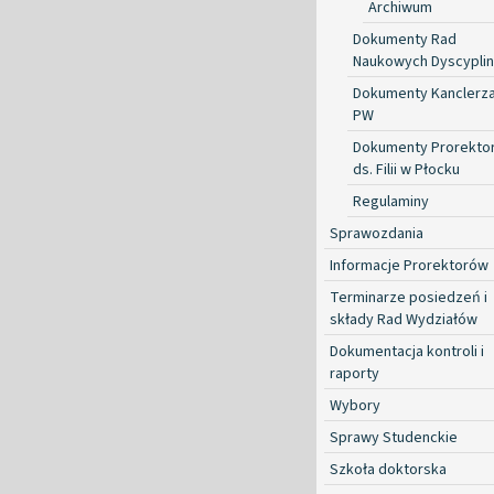
Archiwum
Dokumenty Rad
Naukowych Dyscyplin
Dokumenty Kanclerz
PW
Dokumenty Prorekto
ds. Filii w Płocku
Regulaminy
Sprawozdania
Informacje Prorektorów
Terminarze posiedzeń i
składy Rad Wydziałów
Dokumentacja kontroli i
raporty
Wybory
Sprawy Studenckie
Szkoła doktorska