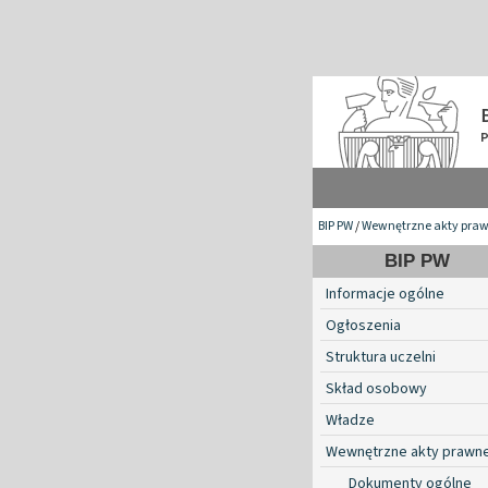
BIP PW
/
Wewnętrzne akty pra
BIP PW
Informacje ogólne
Ogłoszenia
Struktura uczelni
Skład osobowy
Władze
Wewnętrzne akty prawn
Dokumenty ogólne