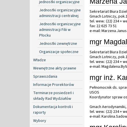
Marzena J
jednostki organizacyjne
Jednostki organizacyjne
Sekretariat Biura Dzi
administracji centralnej
Gmach Lotniczy, pok.
tel. wew.: (22) 234 + 
Jednostki organizacyjne
fax: 22 625 73 51
administracji Filii w
e-mail: Marzena.Janu
Płocku
mgr Magdal
Jednostki zewnętrzne
Organizacje społeczne
Sekretariat Biura Dzi
Gmach Lotniczy, pok.
Władze
tel. wew.: (22) 234 + 
e-mail: Magdalena.By
Wewnętrzne akty prawne
mgr inż. Ka
Sprawozdania
Informacje Prorektorów
Pełnomocnik ds. spra
USOS
Terminarze posiedzeń i
Koordynator spraw 
składy Rad Wydziałów
Dokumentacja kontroli i
Gmach Aerodynamiki, 
tel. wew.: (22) 234 + 
raporty
e-mail: Karolina.Sado
Wybory