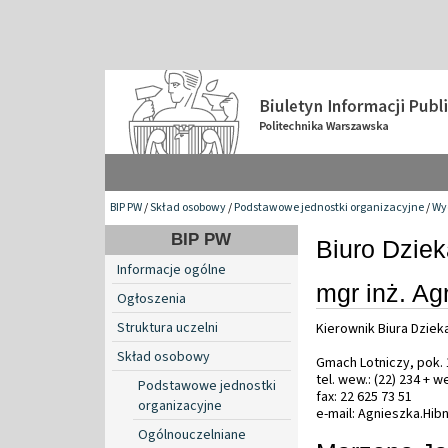
BIP PW
/
Skład osobowy
/
Podstawowe jednostki organizacyjne
/
Wy
BIP PW
Biuro Dzie
Informacje ogólne
mgr inż. Ag
Ogłoszenia
Struktura uczelni
Kierownik Biura Dziek
Skład osobowy
Gmach Lotniczy, pok.
tel. wew.: (22) 234 + 
Podstawowe jednostki
fax: 22 625 73 51
organizacyjne
e-mail: Agnieszka.Hi
Ogólnouczelniane