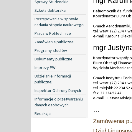
mgr Karolin
Sprawy Studenckie
Szkoła doktorska
Pełnomocnik ds. fund
Koordynator Biura Ob
Postępowania w sprawie
nadania stopnia naukowego
Gmach Aerodynamiki, 
tel. wew.: (22) 234 + 
Praca w Politechnice
e-mail: Karolina.Olek
Zamówienia publiczne
mgr Justyna
Programy studiów
Koordynator współpra
Dokumenty publiczne
Biuro Obsługi Finans
Imprezy PW
Wydziału Mechaniczne
Udzielanie informacji
Gmach Instytutu Techni
publicznej
tel. wew.: (22) 234 + 
tel. miejski: 22 234 52 
Inspektor Ochrony Danych
fax: 22 234 52 47
e-mail: Justyna.Misie
Informacje o przetwarzaniu
danych osobowych
...
Redakcja
Zamówienia pu
Dział Finanso