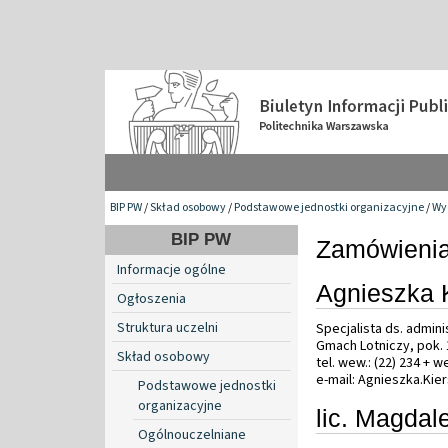
BIP PW
/
Skład osobowy
/
Podstawowe jednostki organizacyjne
/
Wy
BIP PW
Zamówienia
Informacje ogólne
Agnieszka 
Ogłoszenia
Struktura uczelni
Specjalista ds. admini
Gmach Lotniczy, pok.
Skład osobowy
tel. wew.: (22) 234 + 
e-mail: Agnieszka.Ki
Podstawowe jednostki
organizacyjne
lic. Magdal
Ogólnouczelniane