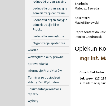
jednostki organizacyjne
Skarbnik:
Jednostki organizacyjne
Mateusz Szweda
administracji centralnej
Sekretarz:
Jednostki organizacyjne
Maciej Binkowski
administracji Filii w
Płocku
Reprezentant do RKN:
Jednostki zewnętrzne
Damian Cendrowski
Organizacje społeczne
Opiekun Ko
Władze
Wewnętrzne akty prawne
mgr inż. M
Sprawozdania
Informacje Prorektorów
Gmach Elektrotechni
Terminarze posiedzeń i
tel. wew.:
(22) 23
składy Rad Wydziałów
e-mail:
maciej
.
ci
Dokumentacja kontroli i
raporty
Wybory