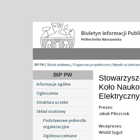
BIP PW
/
Skład osobowy
/
Organizacje społeczne
/
Rejestr uczelnia
BIP PW
Stowarzysz
Informacje ogólne
Koło Nauko
Ogłoszenia
Elektryczn
Struktura uczelni
Prezes:
Skład osobowy
Jakub Piliszczuk
Podstawowe jednostki
Wiceprezes:
organizacyjne
Witold Sygut
Ogólnouczelniane