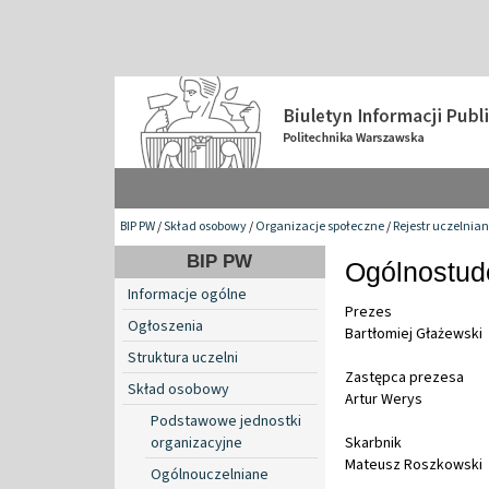
BIP PW
/
Skład osobowy
/
Organizacje społeczne
/
Rejestr uczelnia
BIP PW
Ogólnostud
Informacje ogólne
Prezes
Ogłoszenia
Bartłomiej Głażewski
Struktura uczelni
Zastępca prezesa
Skład osobowy
Artur Werys
Podstawowe jednostki
organizacyjne
Skarbnik
Mateusz Roszkowski
Ogólnouczelniane