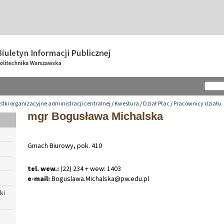
tki organizacyjne administracji centralnej
/
Kwestura
/
Dział Płac
/
Pracownicy działu
mgr Bogusława Michalska
Gmach Biurowy, pok. 410
tel. wew.:
(22) 234 + wew: 1403
e-mail:
Boguslawa
.
Michalska@pw
.
edu
.
pl
ki