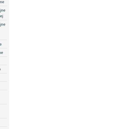
jne
jne
ej
jne
e
ne
e