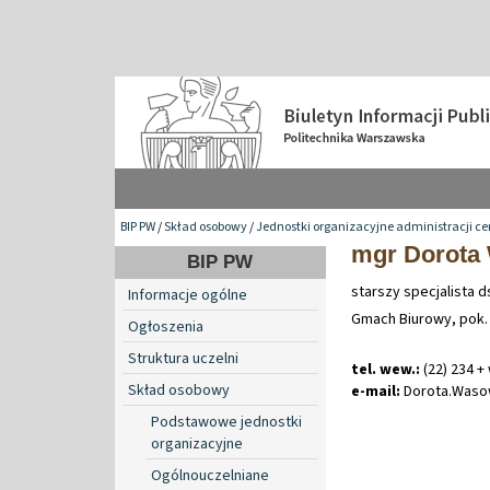
BIP PW
/
Skład osobowy
/
Jednostki organizacyjne administracji ce
mgr Dorota
BIP PW
starszy specjalista 
Informacje ogólne
Gmach Biurowy, pok.
Ogłoszenia
Struktura uczelni
tel. wew.:
(22) 234 +
Skład osobowy
e-mail:
Dorota
.
Waso
Podstawowe jednostki
organizacyjne
Ogólnouczelniane