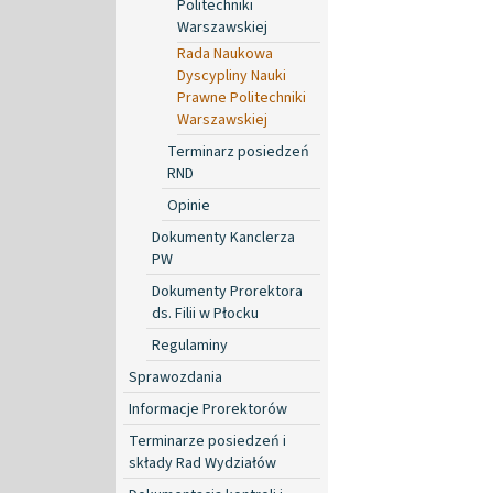
Politechniki
Warszawskiej
Rada Naukowa
Dyscypliny Nauki
Prawne Politechniki
Warszawskiej
Terminarz posiedzeń
RND
Opinie
Dokumenty Kanclerza
PW
Dokumenty Prorektora
ds. Filii w Płocku
Regulaminy
Sprawozdania
Informacje Prorektorów
Terminarze posiedzeń i
składy Rad Wydziałów