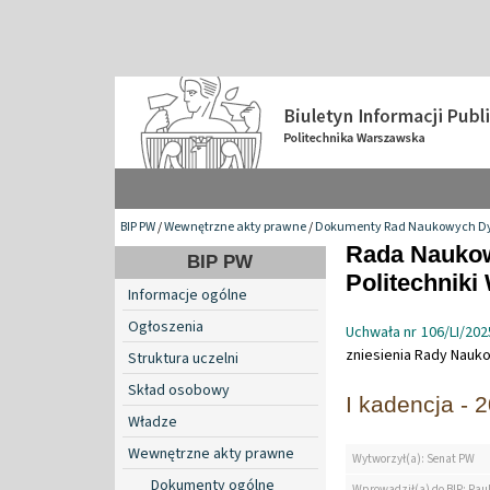
BIP PW
/
Wewnętrzne akty prawne
/
Dokumenty Rad Naukowych Dy
Rada Naukow
BIP PW
Politechniki
Informacje ogólne
Ogłoszenia
Uchwała nr 106/LI/202
zniesienia Rady Nauko
Struktura uczelni
Skład osobowy
I kadencja - 2
Władze
Wewnętrzne akty prawne
Wytworzył(a): Senat PW
Dokumenty ogólne
Wprowadził(a) do BIP: Pau