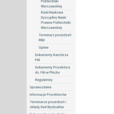
Politechniki
Warszawskiej
Rada Naukowa
Dyscypliny Nauki
Prawne Politechniki
Warszawskiej
Terminarz posiedzeń
RND
Opinie
Dokumenty Kanclerza
PW
Dokumenty Prorektora
ds. Filii w Płocku
Regulaminy
Sprawozdania
Informacje Prorektorów
Terminarze posiedzeń i
składy Rad Wydziałów