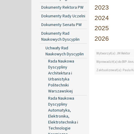
2023
Dokumenty Rektora PW
Dokumenty Rady Uczelni
2024
Dokumenty Senatu PW
2025
Dokumenty Rad
2026
Naukowych Dyscyplin
Uchwały Rad
Naukowych Dyscyplin
Wytworzył(a): JM Rektor
Rada Naukowa
Wprowadził(a) do BIP: Ann
Dyscypliny
Zaktualizował(a): Paula K
Architektura i
Urbanistyka
Politechniki
Warszawskiej
Rada Naukowa
Dyscypliny
Automatyka,
Elektronika,
Elektrotechnika i
Technologie