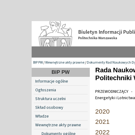
BIP PW
/
Wewnętrzne akty prawne
/
Dokumenty Rad Naukowych Dy
Rada Naukow
BIP PW
Politechniki
Informacje ogólne
Ogłoszenia
PRZEWODNICZĄCY - dr
Energetyki i Lotnictwa
Struktura uczelni
Skład osobowy
2020
Władze
2021
Wewnętrzne akty prawne
2022
Dokumenty ogólne