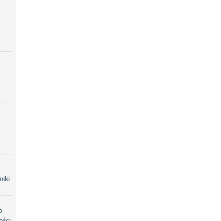
niki
o
ości