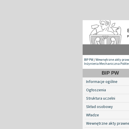
BIP PW
/
Wewnętrzne akty pra
Inżynieria Mechaniczna Polite
BIP PW
Informacje ogólne
Ogłoszenia
Struktura uczelni
Skład osobowy
Władze
Wewnętrzne akty prawn