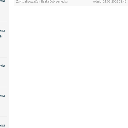
eria
Zaktualizował(a): Beata Dobrzeniecka
w dniu: 24.03.2026 08:43
eria
 i
eria
eria
eria