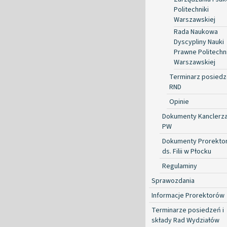
Politechniki
Warszawskiej
Rada Naukowa
Dyscypliny Nauki
Prawne Politechni
Warszawskiej
Terminarz posied
RND
Opinie
Dokumenty Kanclerz
PW
Dokumenty Prorekto
ds. Filii w Płocku
Regulaminy
Sprawozdania
Informacje Prorektorów
Terminarze posiedzeń i
składy Rad Wydziałów