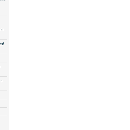
ki
zeń
a
ra