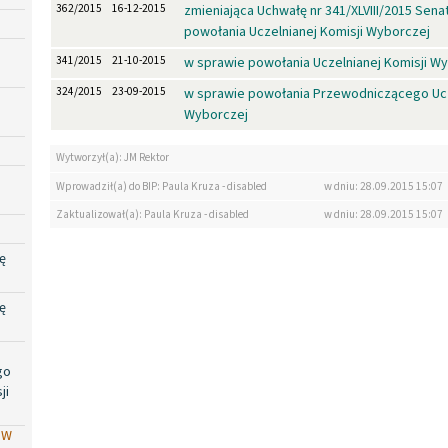
362/2015
16-12-2015
zmieniająca Uchwałę nr 341/XLVIII/2015 Sen
powołania Uczelnianej Komisji Wyborczej
341/2015
21-10-2015
w sprawie powołania Uczelnianej Komisji W
324/2015
23-09-2015
w sprawie powołania Przewodniczącego Ucz
Wyborczej
Wytworzył(a): JM Rektor
Wprowadził(a) do BIP: Paula Kruza - disabled
w dniu: 28.09.2015 15:07
Zaktualizował(a): Paula Kruza - disabled
w dniu: 28.09.2015 15:07
ę
ę
go
ji
PW