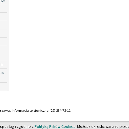
ego
ch
niu
arszawa, Informacja telefoniczna (22) 234-72-11
cji usług i zgodnie z
Polityką Plików Cookies
. Możesz określić warunki prz