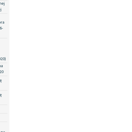
nej
j
ora
6-
020)
na
20
ę
ę