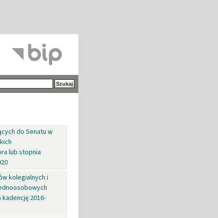
ących do Senatu w
kich
ra lub stopnia
020
w kolegialnych i
 jednoosobowych
a kadencję 2016-