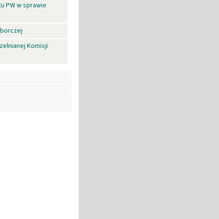
atu PW w sprawie
yborczej
elnianej Komisji