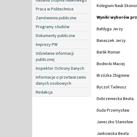
nadania stopnia naukowego
Kolegium Nauk Ekonomi
Praca w Politechnice
Wyniki wyborów prz
Zamówienia publiczne
Programy studiów
Bałdyga Jerzy
Dokumenty publiczne
Banaszek Jerzy
Imprezy PW
Barlik Roman
Udzielanie informacji
publicznej
Bodnicki Maciej
Inspektor Ochrony Danych
Brzózka Zbigniew
Informacje o przetwarzaniu
danych osobowych
Byczot Tadeusz
Redakcja
Dobrzeniecka Beata
Duda Przemysław
Janeczko Stanisław
Jankowska Beata