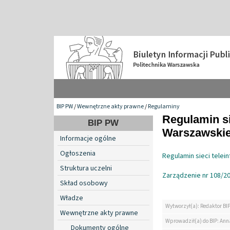
BIP PW
/
Wewnętrzne akty prawne
/
Regulaminy
Regulamin si
BIP PW
Warszawskie
Informacje ogólne
Ogłoszenia
Regulamin sieci telei
Struktura uczelni
Zarządzenie nr 108/20
Skład osobowy
Władze
Wytworzył(a): Redaktor BI
Wewnętrzne akty prawne
Wprowadził(a) do BIP: Ann
Dokumenty ogólne