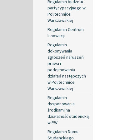
Regulamin budżetu
partycypacyjnego w
Politechnice
Warszawskiej
Regulamin Centrum
Innowacji
Regulamin
dokonywania
zgłoszeń naruszeń
prawa i
podejmowania
działań następczych
w Politechnice
Warszawskiej
Regulamin
dysponowania
środkami na
działalność studencką
w PW
Regulamin Domu
Studenckiego