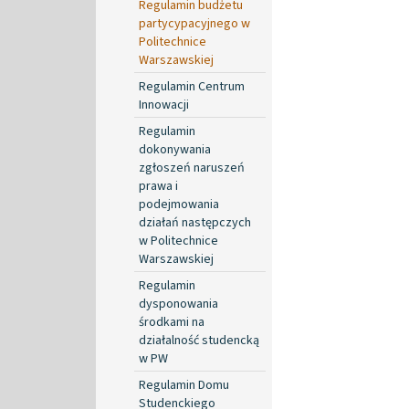
Regulamin budżetu
partycypacyjnego w
Politechnice
Warszawskiej
Regulamin Centrum
Innowacji
Regulamin
dokonywania
zgłoszeń naruszeń
prawa i
podejmowania
działań następczych
w Politechnice
Warszawskiej
Regulamin
dysponowania
środkami na
działalność studencką
w PW
Regulamin Domu
Studenckiego