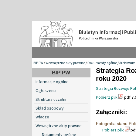
BIP PW
/
Wewnętrzne akty prawne
/
Dokumenty ogólne
/
Archiwum
Strategia Ro
BIP PW
roku 2020
Informacje ogólne
Strategia Rozwoju Pol
Ogłoszenia
Pobierz plik
pdf 7,
Struktura uczelni
Skład osobowy
Załączniki:
Władze
Fotografia stanu Pol
Wewnętrzne akty prawne
Pobierz plik
pdf
Dokumenty ogólne