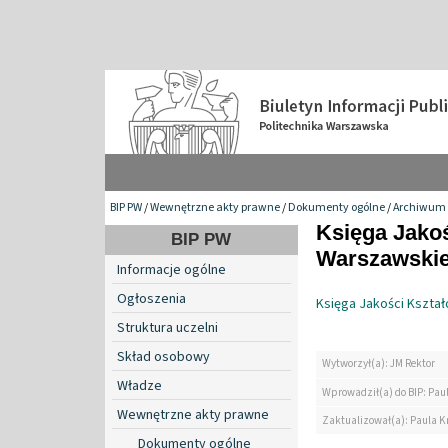
BIP PW
/
Wewnętrzne akty prawne
/
Dokumenty ogólne
/
Archiwum
Księga Jakoś
BIP PW
Warszawskie
Informacje ogólne
Ogłoszenia
Księga Jakości Kształ
Struktura uczelni
Skład osobowy
Wytworzył(a): JM Rektor
Władze
Wprowadził(a) do BIP: Pau
Wewnętrzne akty prawne
Zaktualizował(a): Paula K
Dokumenty ogólne