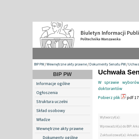
BIP PW
/
Wewnętrzne akty prawne
/
Dokumenty Senatu PW
/
Uchwa
Uchwała Sena
BIP PW
W sprawie wyborów 
Informacje ogólne
doktorantów
Ogłoszenia
Pobierz plik
pdf 17
Struktura uczelni
Skład osobowy
Wytworzył(a):
Władze
Wprowadził(a) do BIP: Ark
Wewnętrzne akty prawne
Zaktualizował(a): Arkadiu
Dokumenty ogólne