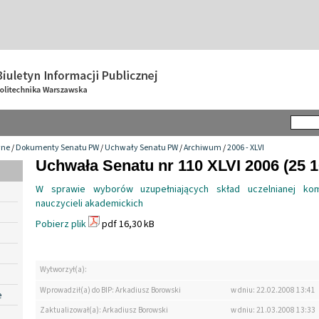
wne
/
Dokumenty Senatu PW
/
Uchwały Senatu PW
/
Archiwum
/
2006 - XLVI
Uchwała Senatu nr 110 XLVI 2006 (25 1
W sprawie wyborów uzupełniających skład uczelnianej komis
nauczycieli akademickich
Pobierz plik
pdf 16,30 kB
Wytworzył(a):
Wprowadził(a) do BIP: Arkadiusz Borowski
w dniu: 22.02.2008 13:41
e
Zaktualizował(a): Arkadiusz Borowski
w dniu: 21.03.2008 13:33