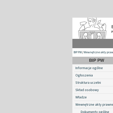
BIP PW
/
Wewnętrzne akty pra
BIP PW
Informacje ogólne
Ogłoszenia
Struktura uczelni
Skład osobowy
Władze
Wewnętrzne akty prawn
Dokumenty ogólne