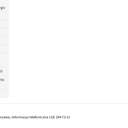
ego
ch
niu
arszawa, Informacja telefoniczna (22) 234-72-11