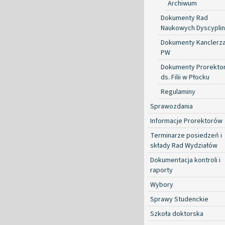
Archiwum
Dokumenty Rad
Naukowych Dyscyplin
Dokumenty Kanclerz
PW
Dokumenty Prorekto
ds. Filii w Płocku
Regulaminy
Sprawozdania
Informacje Prorektorów
Terminarze posiedzeń i
składy Rad Wydziałów
Dokumentacja kontroli i
raporty
Wybory
Sprawy Studenckie
Szkoła doktorska