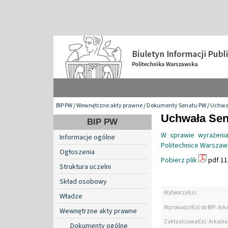
BIP PW
/
Wewnętrzne akty prawne
/
Dokumenty Senatu PW
/
Uchwa
Uchwała Sena
BIP PW
W sprawie wyrażeni
Informacje ogólne
Politechnice Warszaw
Ogłoszenia
Pobierz plik
pdf 11
Struktura uczelni
Skład osobowy
Wytworzył(a):
Władze
Wprowadził(a) do BIP: Ark
Wewnętrzne akty prawne
Zaktualizował(a): Arkadiu
Dokumenty ogólne