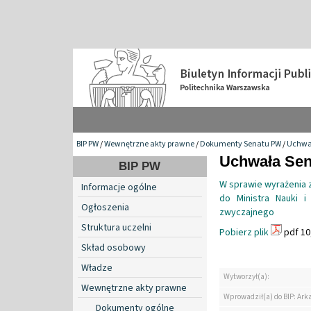
BIP PW
/
Wewnętrzne akty prawne
/
Dokumenty Senatu PW
/
Uchwa
Uchwała Sena
BIP PW
W sprawie wyrażenia 
Informacje ogólne
do Ministra Nauki 
Ogłoszenia
zwyczajnego
Struktura uczelni
Pobierz plik
pdf 10
Skład osobowy
Władze
Wytworzył(a):
Wewnętrzne akty prawne
Wprowadził(a) do BIP: Ark
Dokumenty ogólne