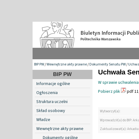
BIP PW
/
Wewnętrzne akty prawne
/
Dokumenty Senatu PW
/
Uchwa
Uchwała Sena
BIP PW
W sprawie uchwalenia
Informacje ogólne
Pobierz plik
pdf 11
Ogłoszenia
Struktura uczelni
Skład osobowy
Wytworzył(a):
Władze
Wprowadził(a) do BIP: Ark
Wewnętrzne akty prawne
Zaktualizował(a): Arkadiu
Dokumenty ogólne