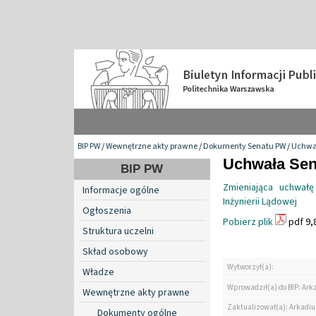
BIP PW
/
Wewnętrzne akty prawne
/
Dokumenty Senatu PW
/
Uchwa
Uchwała Sena
BIP PW
Zmieniająca uchwałę
Informacje ogólne
Inżynierii Lądowej
Ogłoszenia
Pobierz plik
pdf 9,
Struktura uczelni
Skład osobowy
Wytworzył(a):
Władze
Wprowadził(a) do BIP: Ark
Wewnętrzne akty prawne
Zaktualizował(a): Arkadiu
Dokumenty ogólne