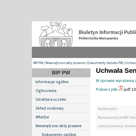
BIP PW
/
Wewnętrzne akty prawne
/
Dokumenty Senatu PW
/
Uchwa
Uchwała Sena
BIP PW
W sprawie wyrażenia z
Informacje ogólne
Pobierz plik
pdf 10
Ogłoszenia
Struktura uczelni
Skład osobowy
Wytworzył(a):
Władze
Wprowadził(a) do BIP: Ark
Wewnętrzne akty prawne
Zaktualizował(a): Arkadiu
Dokumenty ogólne