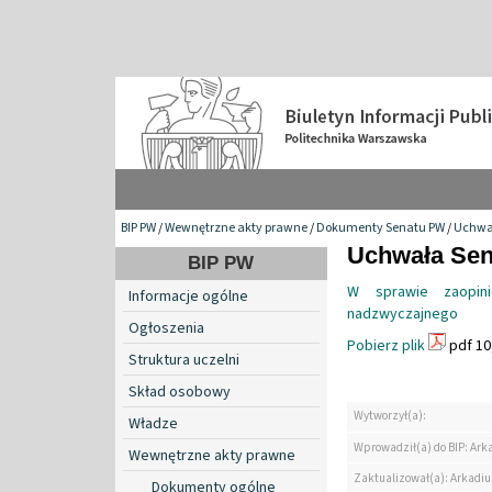
BIP PW
/
Wewnętrzne akty prawne
/
Dokumenty Senatu PW
/
Uchwa
Uchwała Sena
BIP PW
W sprawie zaopin
Informacje ogólne
nadzwyczajnego
Ogłoszenia
Pobierz plik
pdf 10
Struktura uczelni
Skład osobowy
Wytworzył(a):
Władze
Wprowadził(a) do BIP: Ark
Wewnętrzne akty prawne
Zaktualizował(a): Arkadiu
Dokumenty ogólne