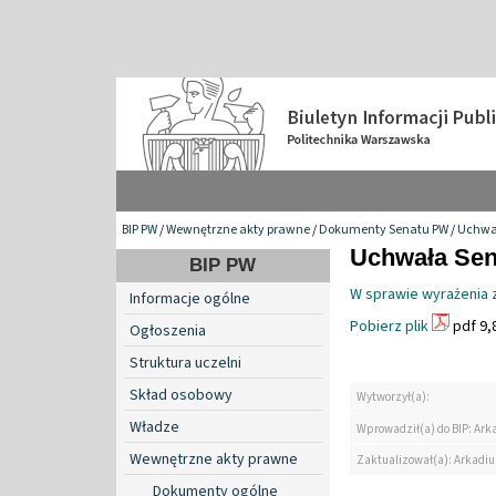
BIP PW
/
Wewnętrzne akty prawne
/
Dokumenty Senatu PW
/
Uchwa
Uchwała Sena
BIP PW
W sprawie wyrażenia 
Informacje ogólne
Pobierz plik
pdf 9,
Ogłoszenia
Struktura uczelni
Skład osobowy
Wytworzył(a):
Władze
Wprowadził(a) do BIP: Ark
Wewnętrzne akty prawne
Zaktualizował(a): Arkadiu
Dokumenty ogólne