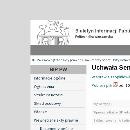
BIP PW
/
Wewnętrzne akty prawne
/
Dokumenty Senatu PW
/
Uchwa
Uchwała Sena
BIP PW
W sprawie zaopiniowa
Informacje ogólne
Pobierz plik
pdf 10
Ogłoszenia
Struktura uczelni
Skład osobowy
Wytworzył(a):
Władze
Wprowadził(a) do BIP: Ark
Wewnętrzne akty prawne
Zaktualizował(a): Arkadiu
Dokumenty ogólne