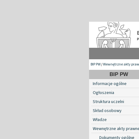
BIP PW
/
Wewnętrzne akty pra
BIP PW
Informacje ogólne
Ogłoszenia
Struktura uczelni
Skład osobowy
Władze
Wewnętrzne akty prawn
Dokumenty ogólne