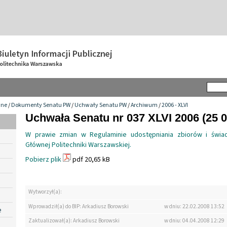
wne
/
Dokumenty Senatu PW
/
Uchwały Senatu PW
/
Archiwum
/
2006 - XLVI
Uchwała Senatu nr 037 XLVI 2006 (25 0
W prawie zmian w Regulaminie udostępniania zbiorów i świadc
Głównej Politechniki Warszawskiej.
Pobierz plik
pdf 20,65 kB
Wytworzył(a):
Wprowadził(a) do BIP: Arkadiusz Borowski
w dniu: 22.02.2008 13:52
e
Zaktualizował(a): Arkadiusz Borowski
w dniu: 04.04.2008 12:29