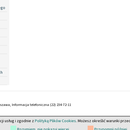
ego
ch
arszawa, Informacja telefoniczna (22) 234-72-11
cji usług i zgodnie z
Polityką Plików Cookies
. Możesz określić warunki prz
Rozumiem, nie pokazuj więcej
Przypomnij później