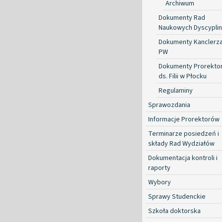
Archiwum
Dokumenty Rad
Naukowych Dyscyplin
Dokumenty Kanclerz
PW
Dokumenty Prorekto
ds. Filii w Płocku
Regulaminy
Sprawozdania
Informacje Prorektorów
Terminarze posiedzeń i
składy Rad Wydziałów
Dokumentacja kontroli i
raporty
Wybory
Sprawy Studenckie
Szkoła doktorska